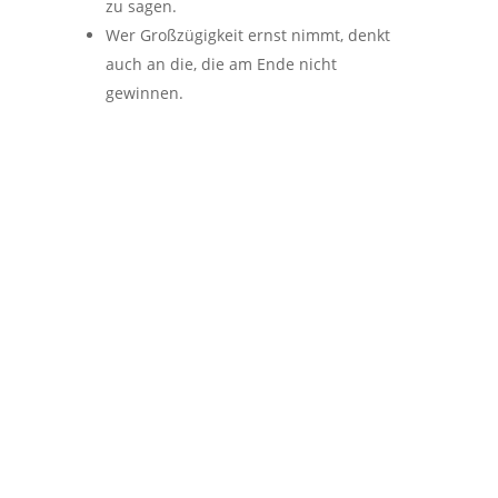
zu sagen.
Wer Großzügigkeit ernst nimmt, denkt
auch an die, die am Ende nicht
gewinnen.
Du fragst dich, wie eine
Marke entstehen kann, die
nicht nur gut aussieht,
sondern auch ihre Werte
konsequent in jedes Detail
überträgt?
Bei 2bu design entwickeln wir Branding-
Strategien für Unternehmen, die