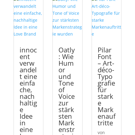
innoc
Oatly
Pilar
ent
: Wie
Font
verw
Hum
– Art-
andel
or
déco-
t eine
und
Typo
einfa
Tone
grafie
che,
of
für
nach
Voice
stark
haltig
zur
e
e
stärk
Mark
Idee
sten
enauf
in
Mark
tritte
eine
enstr
von